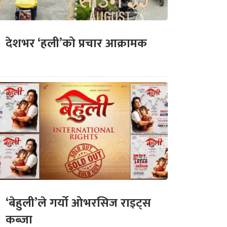
देशभर ‘हली’को प्रचार आक्रामक
‘बेहुली’ले गर्यो ओभरसिज राइट्स
कब्जा