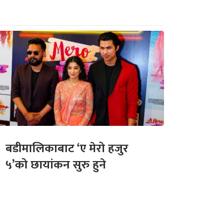
बडीमालिकाबाट ‘ए मेरो हजुर
५’को छायांकन सुरु हुने