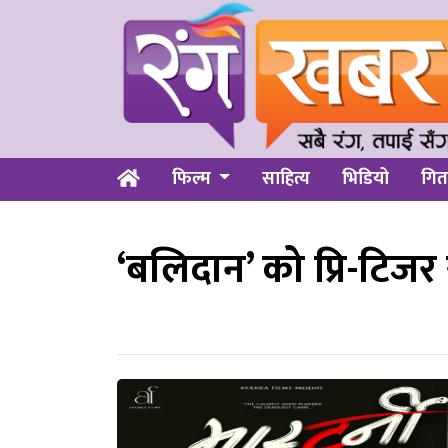
फिल्म
साहित्य
भिडियो
गित
‘बलिदान’ को प्रि-टिजर