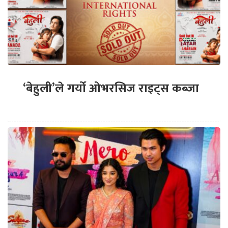
‘बेहुली’ले गर्यो ओभरसिज राइट्स कब्जा