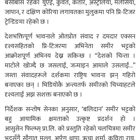
बसोबास रहेका युएई, कुवेत, कतार, अस्ट्रेलिया, मलेसिया,
जापान, र दक्षिण कोरिया लगायतका मुलुकमा पनि प्रि-टिजर
ट्रेन्डिङमा रहेको छ ।
देशभक्तिपूर्ण भावनाले ओतप्रोत संवाद र दमदार एक्सन
दृश्यसहितको प्रि-टिजरमा अभिनेता समीर भट्टको
आक्रोशपूर्ण अभिनय देख्न सकिन्छ । “देशको चिन्ता ।
माटोले खोज्दै छ जसलाई, जन्माइन आमाले उसलाई…”
जस्ता संवादहरूले दर्शकमा राष्ट्रिय भावना झन् गहिरो
बनाएका छन् । भिडियोकै अन्त्यतर्फ समीरको चिच्याहटले
दृश्यलाई अझ सशक्त बनाएको छ ।
निर्देशक सन्तोष सेनका अनुसार, ‘बलिदान’ समीर भट्टको
बहु आयामिक क्षमताको उत्कृष्ट प्रदर्शन हो ।
आसुसेन फिल्म्स् प्रा.लि. को प्रस्तुति रहेको चलचित्रमा समीर
भट्टसँगै सौगात मल्ल, अर्पण थापा, ऋचा शर्मा, कविता राय,