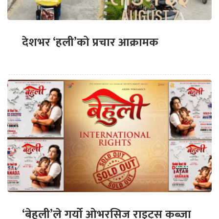
देशभर ‘हली’को प्रचार आक्रामक
‘बेहुली’ले गर्यो ओभरसिज राइट्स कब्जा