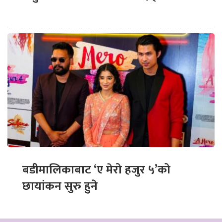
बडीमालिकाबाट ‘ए मेरो हजुर ५’को
छायांकन सुरु हुने