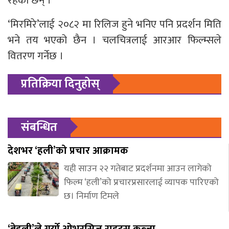
रहेका छन् ।
‘मिरमिरे’लाई २०८२ मा रिलिज हुने भनिए पनि प्रदर्शन मिति
भने तय भएको छैन । चलचित्रलाई आरआर फिल्म्सले
वितरण गर्नेछ ।
प्रतिक्रिया दिनुहोस्
संबन्धित
देशभर ‘हली’को प्रचार आक्रामक
यही साउन २२ गतेबाट प्रदर्शनमा आउन लागेको
फिल्म ‘हली’को प्रचारप्रसारलाई व्यापक पारिएको
छ। निर्माण टिमले
‘बेहुली’ले गर्यो ओभरसिज राइट्स कब्जा