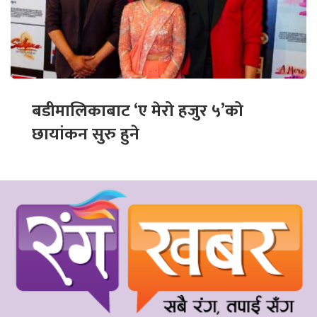
बडीमालिकाबाट ‘ए मेरो हजुर ५’को
छायांकन सुरु हुने