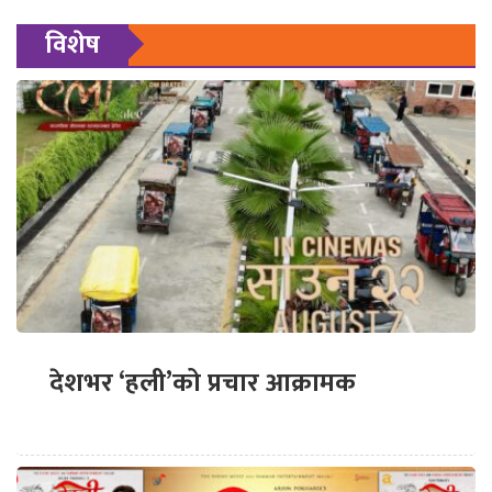
विशेष
देशभर ‘हली’को प्रचार आक्रामक