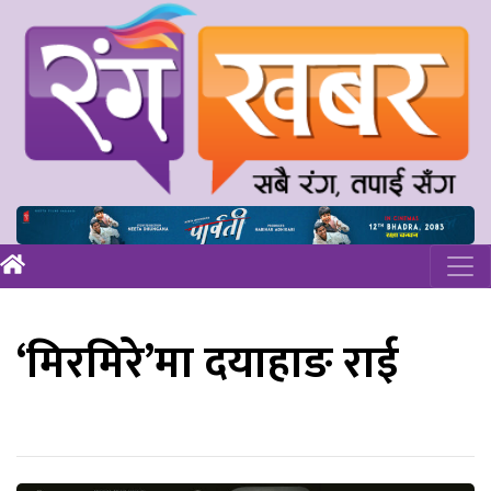
‘मिरमिरे’मा दयाहाङ राई