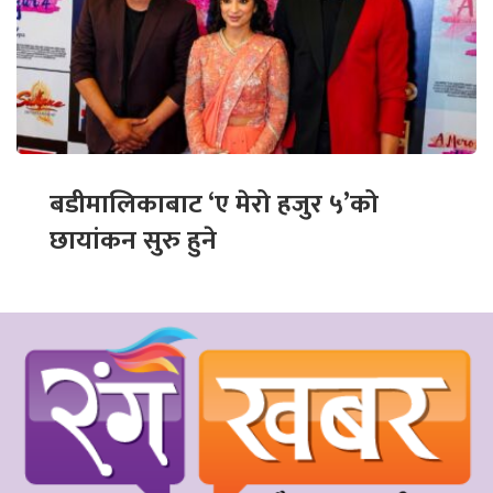
बडीमालिकाबाट ‘ए मेरो हजुर ५’को
छायांकन सुरु हुने