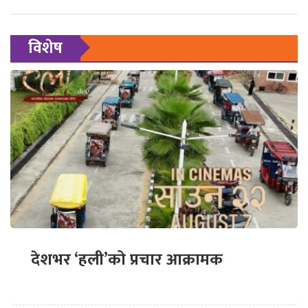
विशेष
देशभर ‘हली’को प्रचार आक्रामक