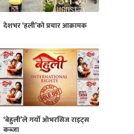
देशभर ‘हली’को प्रचार आक्रामक
‘बेहुली’ले गर्यो ओभरसिज राइट्स
कब्जा