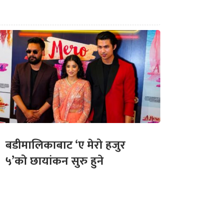
बडीमालिकाबाट ‘ए मेरो हजुर
५’को छायांकन सुरु हुने