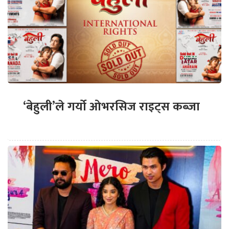
‘बेहुली’ले गर्यो ओभरसिज राइट्स कब्जा