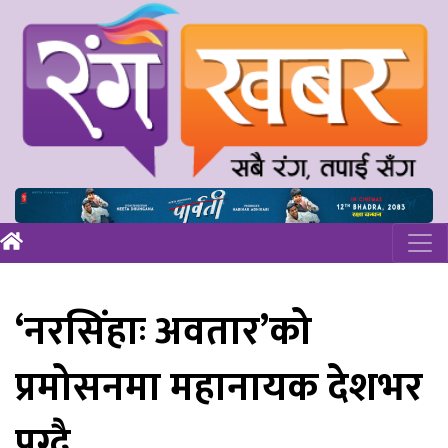
‘नरसिंहाः अवतार’को
प्रमोसनमा महानायक देशभर
पुग्दै