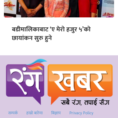
बडीमालिकाबाट ‘ए मेरो हजुर ५’को
छायांकन सुरु हुने
सम्पर्क
हाम्रो बारेमा
बिज्ञाप
Privacy Policy