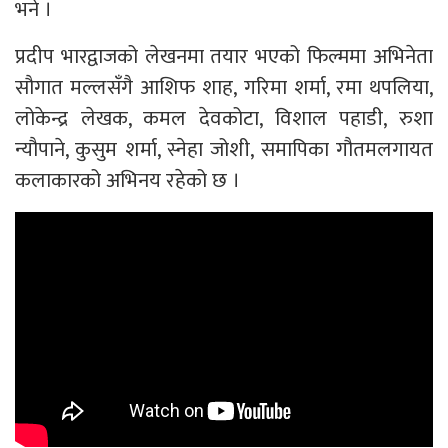
भने ।
प्रदीप भारद्वाजको लेखनमा तयार भएको फिल्ममा अभिनेता
सौगात मल्लसँगै आशिफ शाह, गरिमा शर्मा, रमा थपलिया,
लोकेन्द्र लेखक, कमल देवकोटा, विशाल पहाडी, रुशा
न्यौपाने, कुसुम शर्मा, स्नेहा जोशी, समापिका गौतमलगायत
कलाकारको अभिनय रहेको छ ।