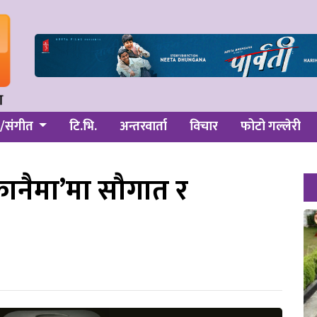
/संगीत
टि.भि.
अन्तरवार्ता
विचार
फोटो गल्लेरी
कानैमा’मा सौगात र