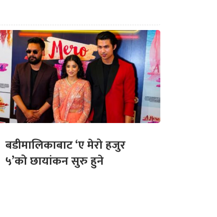
बडीमालिकाबाट ‘ए मेरो हजुर
५’को छायांकन सुरु हुने