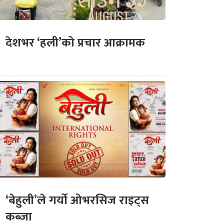
देशभर ‘हली’को प्रचार आक्रामक
‘बेहुली’ले गर्यो ओभरसिज राइट्स
कब्जा