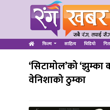
फिल्म
साहित्य
भिडियो
गित
‘सिटामोल’को ‘झुम्का 
वेनिशाको ठुम्का