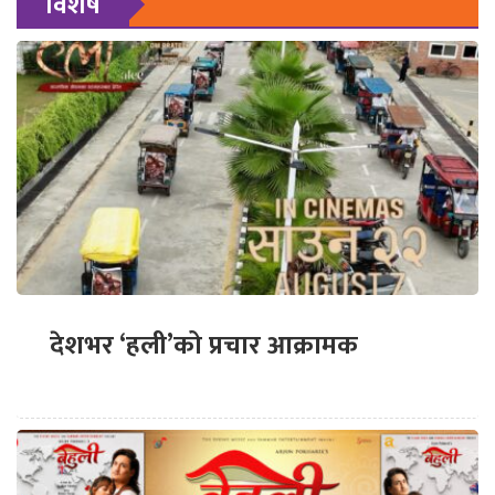
विशेष
देशभर ‘हली’को प्रचार आक्रामक