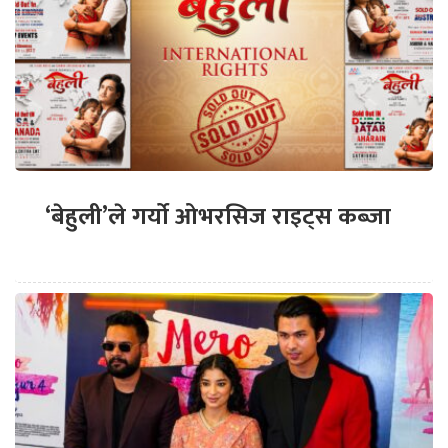
‘बेहुली’ले गर्यो ओभरसिज राइट्स कब्जा