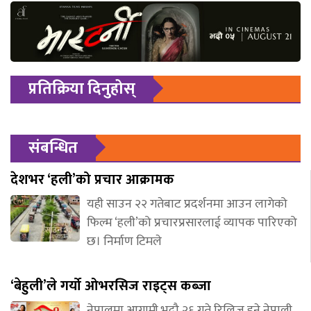
प्रतिक्रिया दिनुहोस्
संबन्धित
देशभर ‘हली’को प्रचार आक्रामक
यही साउन २२ गतेबाट प्रदर्शनमा आउन लागेको
फिल्म ‘हली’को प्रचारप्रसारलाई व्यापक पारिएको
छ। निर्माण टिमले
‘बेहुली’ले गर्यो ओभरसिज राइट्स कब्जा
नेपालमा आगामी भदौ २६ गते रिलिज हुने नेपाली