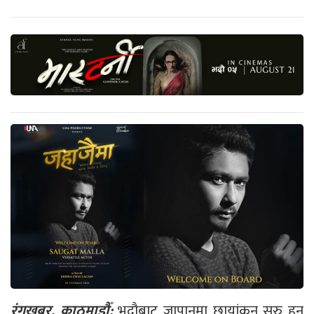
रंगखबर, काठमाडौँ:
भदौबाट जापानमा छायांकन सुरु हुन