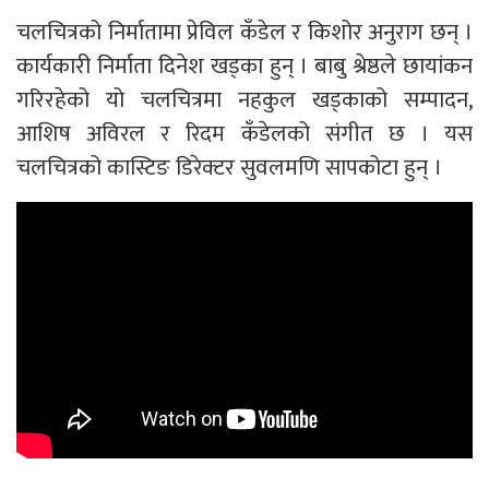
चलचित्रको निर्मातामा प्रेविल कँडेल र किशोर अनुराग छन् ।
कार्यकारी निर्माता दिनेश खड्का हुन् । बाबु श्रेष्ठले छायांकन
गरिरहेको यो चलचित्रमा नहकुल खड्काको सम्पादन,
आशिष अविरल र रिदम कँडेलको संगीत छ । यस
चलचित्रको कास्टिङ डिरेक्टर सुवलमणि सापकोटा हुन् ।