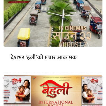
देशभर ‘हली’को प्रचार आक्रामक