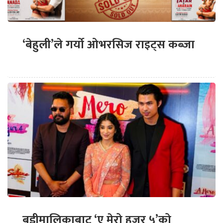
‘बेहुली’ले गर्यो ओभरसिज राइट्स कब्जा
बडीमालिकाबाट ‘ए मेरो हजुर ५’को