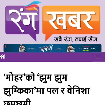
‘मोहर’को ‘झुम झुम
झुम्किका’मा पल र वेनिशा
छमछ्मी