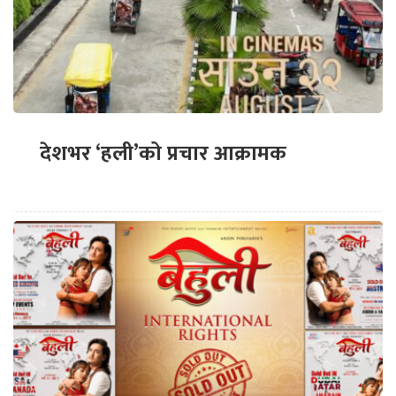
देशभर ‘हली’को प्रचार आक्रामक