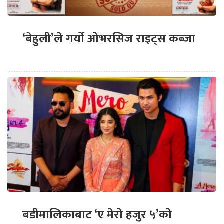
‘बेहुली’ले गर्यो ओभरसिज राइट्स कब्जा
बडीमालिकाबाट ‘ए मेरो हजुर ५’को