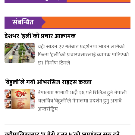
संबन्धित
देशभर ‘हली’को प्रचार आक्रामक
यही साउन २२ गतेबाट प्रदर्शनमा आउन लागेको
फिल्म ‘हली’को प्रचारप्रसारलाई व्यापक पारिएको
छ। निर्माण टिमले
‘बेहुली’ले गर्यो ओभरसिज राइट्स कब्जा
नेपालमा आगामी भदौ २६ गते रिलिज हुने नेपाली
चलचित्र ‘बेहुली’ले नेपालमा प्रदर्शन हुनु अगावै
अन्तर्राष्ट्रिय
बडीमालिकाबाट ‘ए मेरो हजुर ५’को छायांकन सुरु हुने