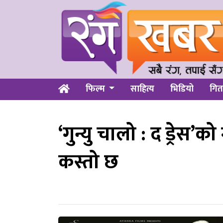
फिल्म
साहित्य
भिडियो
गित
‘गुन्यु चालो : द ड्रेस’क
कस्तो छ