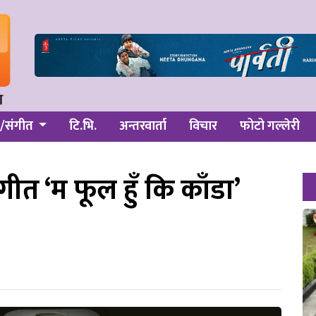
/संगीत
टि.भि.
अन्तरवार्ता
विचार
फोटो गल्लेरी
ो गीत ‘म फूल हुँ कि काँडा’