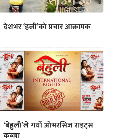
देशभर ‘हली’को प्रचार आक्रामक
‘बेहुली’ले गर्यो ओभरसिज राइट्स
कब्जा