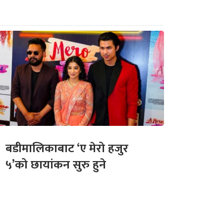
बडीमालिकाबाट ‘ए मेरो हजुर
५’को छायांकन सुरु हुने