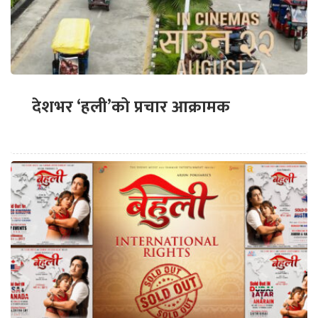
देशभर ‘हली’को प्रचार आक्रामक