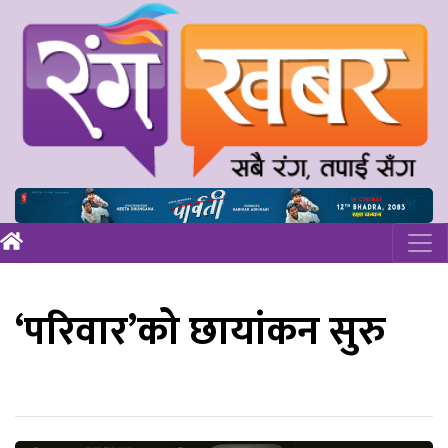
‘परिवार’को छायांकन सुरु