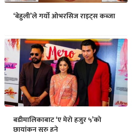
‘बेहुली’ले गर्यो ओभरसिज राइट्स कब्जा
बडीमालिकाबाट ‘ए मेरो हजुर ५’को
छायांकन सुरु हुने