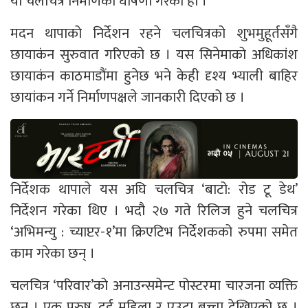
यो चलचित्र निर्माणको घोषणा गरेको हो ।
मदन थापाको निर्देशन रहने चलचित्रको शुभमुहूर्तसँगै
छायाकंन सुरुवात गरिएको छ । यस सिनेमाको अधिकांश
छायाकंन काठमाडौंमा हुनेछ भने केही दृश्य भ्याली बाहिर
छायांकन गर्ने निर्माणपक्षले जानकारी दिएको छ ।
निर्देशक थापाले यस अघि चलचित्र ‘बाटो: रोड टू डेथ’
निर्देशन गरेका थिए । भदौ २७ गते रिलिज हुने चलचित्र
‘अभिमन्यु : च्याप्टर-१’मा क्रिएटिभ निर्देशकको रुपमा समेत
काम गरेका छन् ।
चलचित्र ‘परिवार’को अनाउन्समेन्ट पोस्टरमा चारजना व्यक्ति
छन् । एक पुरुष, दुई महिला र एउटा बच्चा देखिएको छ ।