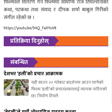
फिल्मस्ले वितरण गर्ने फिल्ममा सामीप्य राज तिमल्सेनाको
कथा, पटकथा तथा संवाद र दीपक शर्मा बाबुल गिरीको
संगीत रहेको छ ।
https://youtu.be/94Q_faXYuV8
प्रतिक्रिया दिनुहोस्
संबन्धित
देशभर ‘हली’को प्रचार आक्रामक
यही साउन २२ गतेबाट प्रदर्शनमा आउन लागेको
फिल्म ‘हली’को प्रचारप्रसारलाई व्यापक पारिएको
छ। निर्माण टिमले
‘बेहुली’ले गर्यो ओभरसिज राइट्स कब्जा