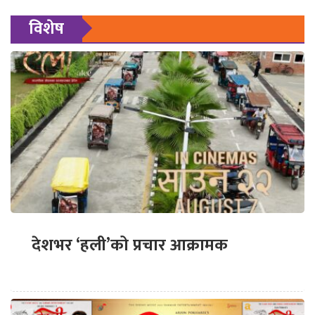
विशेष
देशभर ‘हली’को प्रचार आक्रामक