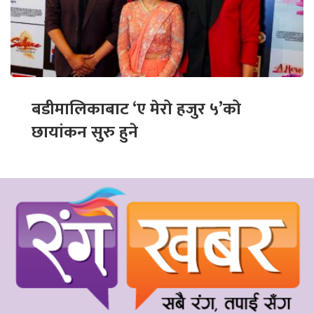
बडीमालिकाबाट ‘ए मेरो हजुर ५’को
छायांकन सुरु हुने