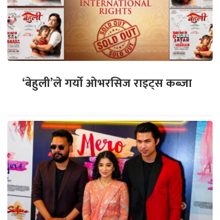
‘बेहुली’ले गर्यो ओभरसिज राइट्स कब्जा