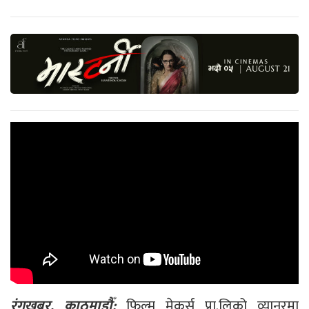
रंगखबर, काठमाडौँ:
फिल्म मेकर्स प्रा.लिको व्यानरमा