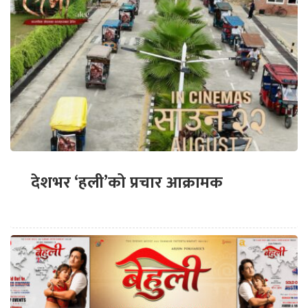
देशभर ‘हली’को प्रचार आक्रामक