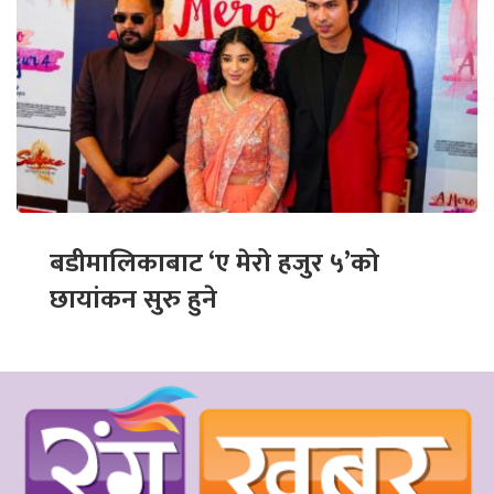
बडीमालिकाबाट ‘ए मेरो हजुर ५’को
छायांकन सुरु हुने