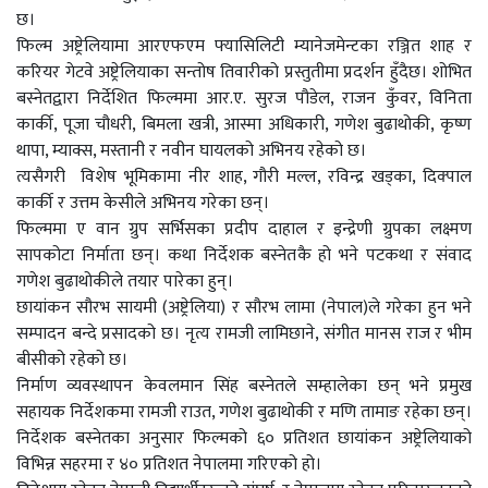
छ।
फिल्म अष्ट्रेलियामा आरएफएम फ्यासिलिटी म्यानेजमेन्टका रञ्जित शाह र
करियर गेटवे अष्ट्रेलियाका सन्तोष तिवारीको प्रस्तुतीमा प्रदर्शन हुँदैछ। शोभित
बस्नेतद्वारा निर्देशित फिल्ममा आर.ए. सुरज पौडेल, राजन कुँवर, विनिता
कार्की, पूजा चौधरी, बिमला खत्री, आस्मा अधिकारी, गणेश बुढाथोकी, कृष्ण
थापा, म्याक्स, मस्तानी र नवीन घायलको अभिनय रहेको छ।
त्यसैगरी विशेष भूमिकामा नीर शाह, गौरी मल्ल, रविन्द्र खड्का, दिक्पाल
कार्की र उत्तम केसीले अभिनय गरेका छन्।
फिल्ममा ए वान ग्रुप सर्भिसका प्रदीप दाहाल र इन्द्रेणी ग्रुपका लक्ष्मण
सापकोटा निर्माता छन्। कथा निर्देशक बस्नेतकै हो भने पटकथा र संवाद
गणेश बुढाथोकीले तयार पारेका हुन्।
छायांकन सौरभ सायमी (अष्ट्रेलिया) र सौरभ लामा (नेपाल)ले गरेका हुन भने
सम्पादन बन्दे प्रसादको छ। नृत्य रामजी लामिछाने, संगीत मानस राज र भीम
बीसीको रहेको छ।
निर्माण व्यवस्थापन केवलमान सिंह बस्नेतले सम्हालेका छन् भने प्रमुख
सहायक निर्देशकमा रामजी राउत, गणेश बुढाथोकी र मणि तामाङ रहेका छन्।
निर्देशक बस्नेतका अनुसार फिल्मको ६० प्रतिशत छायांकन अष्ट्रेलियाको
विभिन्न सहरमा र ४० प्रतिशत नेपालमा गरिएको हो।