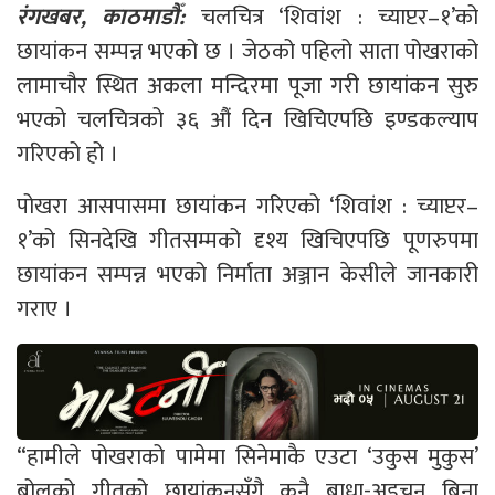
रंगखबर, काठमाडौँ:
चलचित्र ‘शिवांश : च्याप्टर–१’को
छायांकन सम्पन्न भएको छ । जेठको पहिलो साता पोखराको
लामाचौर स्थित अकला मन्दिरमा पूजा गरी छायांकन सुरु
भएको चलचित्रको ३६ औं दिन खिचिएपछि इण्डकल्याप
गरिएको हो ।
पोखरा आसपासमा छायांकन गरिएको ‘शिवांश : च्याप्टर–
१’को सिनदेखि गीतसम्मको दृश्य खिचिएपछि पूणरुपमा
छायांकन सम्पन्न भएको निर्माता अञ्जान केसीले जानकारी
गराए ।
“हामीले पोखराको पामेमा सिनेमाकै एउटा ‘उकुस मुकुस’
बोलको गीतको छायांकनसँगै कुनै बाधा-अड्चन बिना