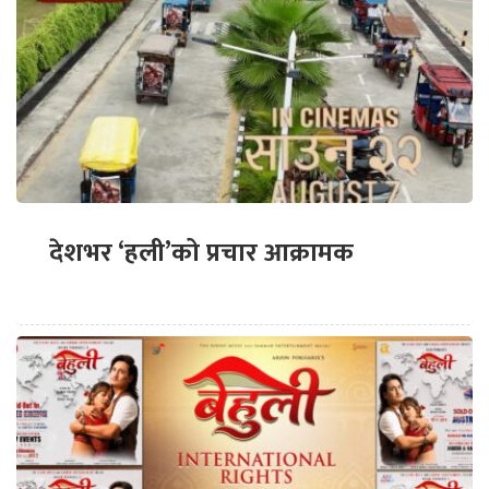
देशभर ‘हली’को प्रचार आक्रामक