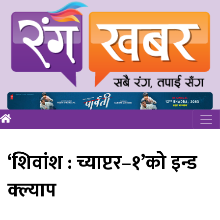
‘शिवांश : च्याप्टर–१’को इन्ड
क्ल्याप