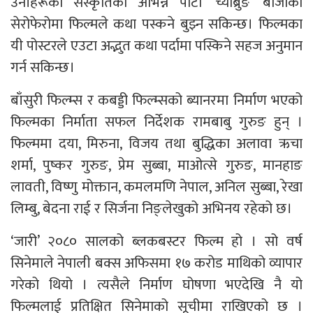
उनीहरूको संस्कृतिको अभिन्न पाटो ‘च्याब्रुङ’ बाजाको
सेरोफेरोमा फिल्मले कथा पस्कने बुझ्न सकिन्छ। फिल्मका
यी पोस्टरले एउटा अद्भुत कथा पर्दामा पस्किने सहज अनुमान
गर्न सकिन्छ।
बाँसुरी फिल्म्स र कबड्डी फिल्म्सको ब्यानरमा निर्माण भएको
फिल्मका निर्माता सफल निर्देशक रामबाबु गुरुङ हुन् ।
फिल्ममा दया, मिरुना, विजय तथा बुद्धिका अलावा ऋचा
शर्मा, पुष्कर गुरुङ, प्रेम सुब्बा, माओत्से गुरुङ, मानहाङ
लावती, विष्णु मोक्तान, कमलमणि नेपाल, अनिल सुब्बा, रेखा
लिम्बु, बेदना राई र सिर्जना निङ्लेखुको अभिनय रहेको छ।
‘जारी’ २०८० सालको ब्लकबस्टर फिल्म हो । सो वर्ष
सिनेमाले नेपाली बक्स अफिसमा १७ करोड माथिको व्यापार
गरेको थियो । त्यसैले निर्माण घोषणा भएदेखि नै यो
फिल्मलाई प्रतिक्षित सिनेमाको सूचीमा राखिएको छ ।