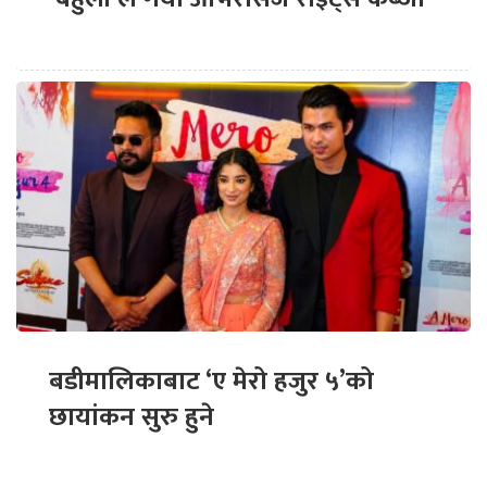
बडीमालिकाबाट ‘ए मेरो हजुर ५’को
छायांकन सुरु हुने