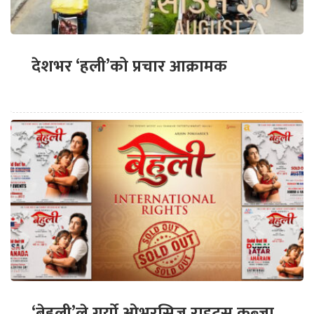
देशभर ‘हली’को प्रचार आक्रामक
‘बेहुली’ले गर्यो ओभरसिज राइट्स कब्जा