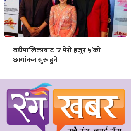
बडीमालिकाबाट ‘ए मेरो हजुर ५’को
छायांकन सुरु हुने