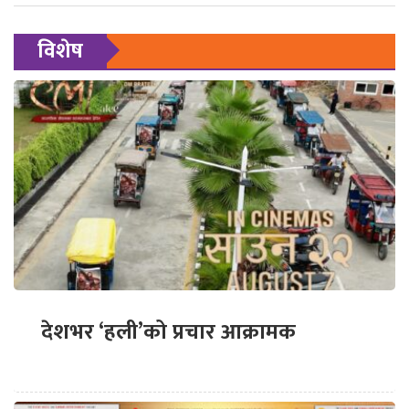
विशेष
देशभर ‘हली’को प्रचार आक्रामक