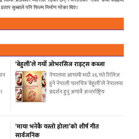
द्र घिमिरे प्रोडक्सन म्यानेजर रहेका छन् । मैनालीको ‘नासो’ कथा संग्रहमा
ताप सुब्बाले पनि फिल्म निर्माण गरेका थिए।
‘बेहुली’ले गर्यो ओभरसिज राइट्स कब्जा
आउन
नेपालमा आगामी भदौ २६ गते रिलिज
हुने नेपाली चलचित्र ‘बेहुली’ले नेपालमा
छ।
प्रदर्शन हुनु अगावै अन्तर्राष्ट्रिय
‘माया भनेकै यस्तो होला’को शीर्ष गीत
सार्वजनिक