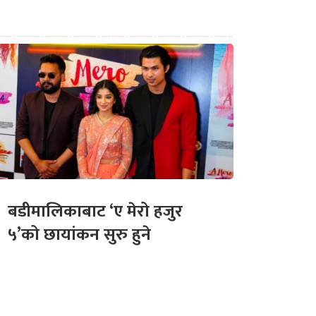
बडीमालिकाबाट ‘ए मेरो हजुर
५’को छायांकन सुरु हुने