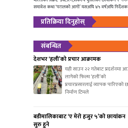
भारतीको स्क्रिप्ट डक्टरिंग,संकल्प भुजेलको छायांकन र नगेन्
समावेश कथा ‘परालको आगो’ यसअघि ४५ वर्षअघि निर्देशक प्र
प्रतिक्रिया दिनुहोस्
संबन्धित
देशभर ‘हली’को प्रचार आक्रामक
यही साउन २२ गतेबाट प्रदर्शनमा 
लागेको फिल्म ‘हली’को
प्रचारप्रसारलाई व्यापक पारिएको 
निर्माण टिमले
बडीमालिकाबाट ‘ए मेरो हजुर ५’को छायांकन
सुरु हुने