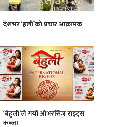
देशभर ‘हली’को प्रचार आक्रामक
‘बेहुली’ले गर्यो ओभरसिज राइट्स
कब्जा