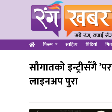
फिल्म
साहित्य
भिडियो
गित
सौगातको इन्ट्रीसँगै ’
लाइनअप पुरा