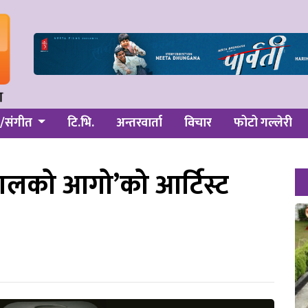
/संगीत
टि.भि.
अन्तरवार्ता
विचार
फोटो गल्लेरी
परालको आगो’को आर्टिस्ट