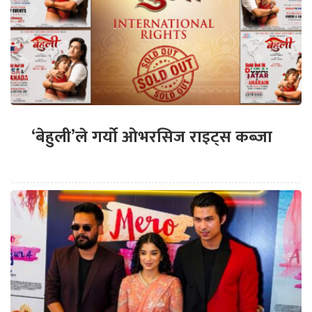
‘बेहुली’ले गर्यो ओभरसिज राइट्स कब्जा