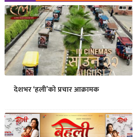
देशभर ‘हली’को प्रचार आक्रामक