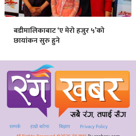
बडीमालिकाबाट ‘ए मेरो हजुर ५’को
छायांकन सुरु हुने
सम्पर्क
हाम्रो बारेमा
बिज्ञाप
Privacy Policy