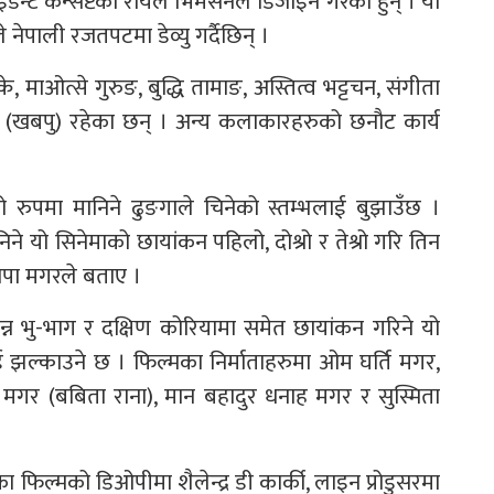
ेन्ट कन्सेप्टका रोयल भिमसेनले डिजाइन गरेका हुन् । यो
नेपाली रजतपटमा डेव्यु गर्दैछिन् ।
े, माओत्से गुरुङ, बुद्धि तामाङ, अस्तित्व भट्टचन, संगीता
ुन (खबपु) रहेका छन् । अन्य कलाकारहरुको छनौट कार्य
रुपमा मानिने ढुङगाले चिनेको स्तम्भलाई बुझाउँछ ।
े यो सिनेमाको छायांकन पहिलो, दोश्रो र तेश्रो गरि तिन
ापा मगरले बताए ।
िभिन्न भु-भाग र दक्षिण कोरियामा समेत छायांकन गरिने यो
 झल्काउने छ । फिल्मका निर्माताहरुमा ओम घर्ति मगर,
ाने मगर (बबिता राना), मान बहादुर धनाह मगर र सुस्मिता
का फिल्मको डिओपीमा शैलेन्द्र डी कार्की, लाइन प्रोडुसरमा