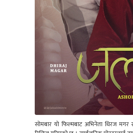
सोमबार यो फिल्मबाट अभिनेता धिरज मगर र उप