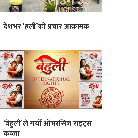
देशभर ‘हली’को प्रचार आक्रामक
‘बेहुली’ले गर्यो ओभरसिज राइट्स
कब्जा