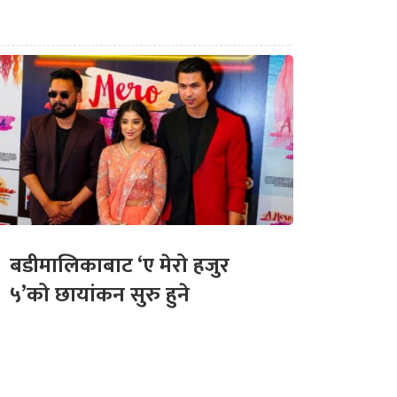
बडीमालिकाबाट ‘ए मेरो हजुर
५’को छायांकन सुरु हुने