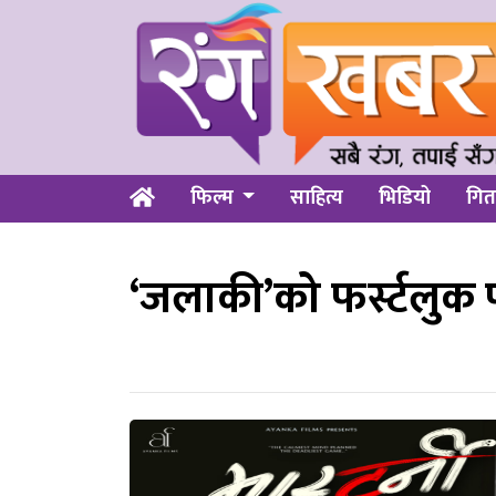
फिल्म
साहित्य
भिडियो
गित
‘जलाकी’को फर्स्टलुक 