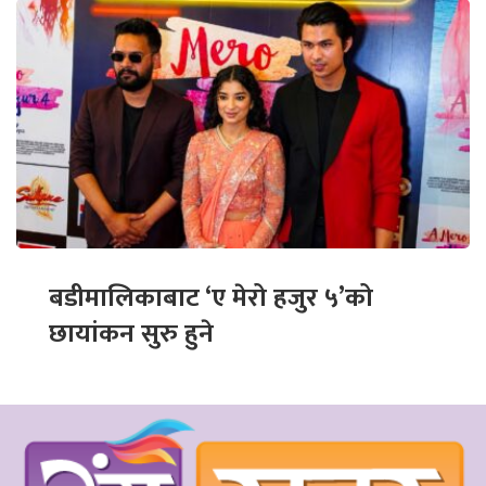
बडीमालिकाबाट ‘ए मेरो हजुर ५’को
छायांकन सुरु हुने