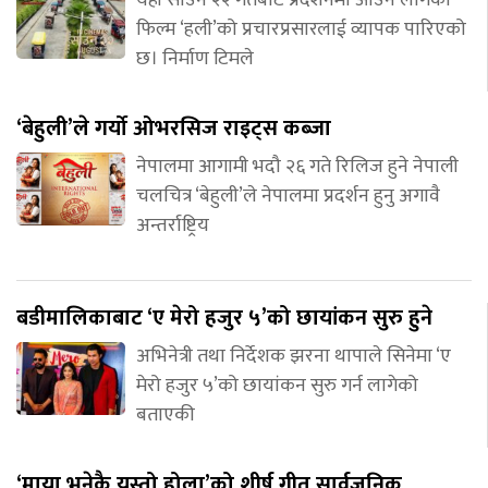
यही साउन २२ गतेबाट प्रदर्शनमा आउन लागेको
फिल्म ‘हली’को प्रचारप्रसारलाई व्यापक पारिएको
छ। निर्माण टिमले
‘बेहुली’ले गर्यो ओभरसिज राइट्स कब्जा
नेपालमा आगामी भदौ २६ गते रिलिज हुने नेपाली
चलचित्र ‘बेहुली’ले नेपालमा प्रदर्शन हुनु अगावै
अन्तर्राष्ट्रिय
बडीमालिकाबाट ‘ए मेरो हजुर ५’को छायांकन सुरु हुने
अभिनेत्री तथा निर्देशक झरना थापाले सिनेमा ‘ए
मेरो हजुर ५’को छायांकन सुरु गर्न लागेको
बताएकी
‘माया भनेकै यस्तो होला’को शीर्ष गीत सार्वजनिक