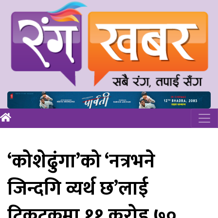
‘कोशेढुंगा’को ‘नत्रभने
जिन्दगि व्यर्थ छ’लाई
टिकटकमा ११ करोड ७०