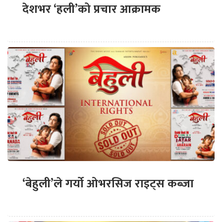
देशभर ‘हली’को प्रचार आक्रामक
‘बेहुली’ले गर्यो ओभरसिज राइट्स कब्जा