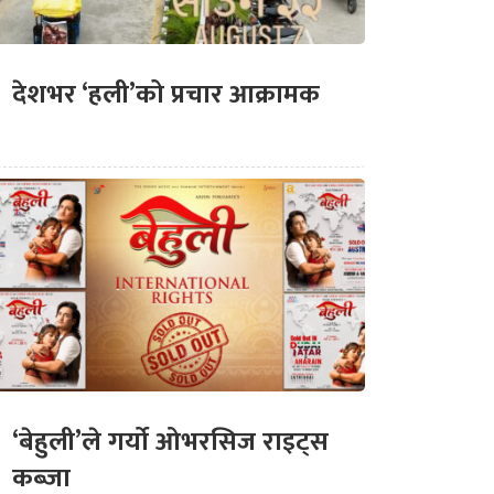
देशभर ‘हली’को प्रचार आक्रामक
‘बेहुली’ले गर्यो ओभरसिज राइट्स
कब्जा