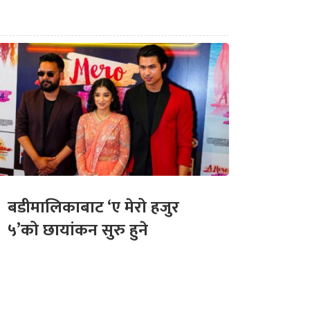
बडीमालिकाबाट ‘ए मेरो हजुर
५’को छायांकन सुरु हुने