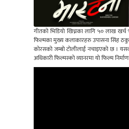
गीतको भिडियो खिच्नका लागि ५० लाख खर्च 
फिल्मका मुख्य कलाकारहरु उपासना सिंह ठकुरी र
कोरसको जम्बो टोलीलाई नचाइएको छ । यसका
अधिकारी फिल्मस्को व्यानरमा यो फिल्म निर्मा