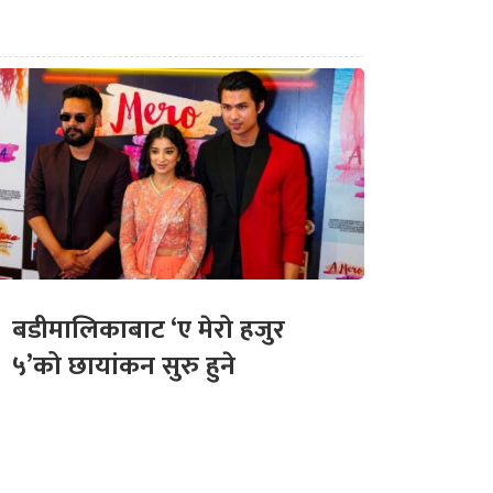
बडीमालिकाबाट ‘ए मेरो हजुर
५’को छायांकन सुरु हुने