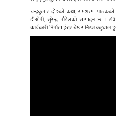
चन्द्रकुमार दोङको कथा, रामशरण पाठकको 
डीओपी, सुरेन्द्र पौडेलको सम्पादन छ । 
कार्यकारी निर्माता ईश्वर श्रेष्ठ र निरज कटुवाल हु