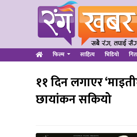
फिल्म
साहित्य
भिडियो
गित
११ दिन लगाएर ‘माइती
छायांकन सकियो