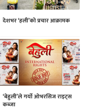
देशभर ‘हली’को प्रचार आक्रामक
‘बेहुली’ले गर्यो ओभरसिज राइट्स
कब्जा