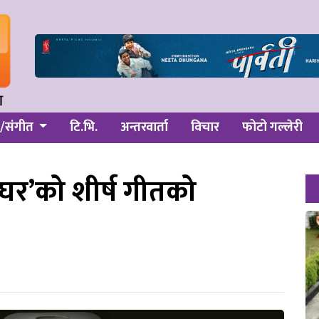
/संगीत
टि.भि.
अन्तरवार्ता
विचार
फोटो गल्लेरी
घर’को शीर्ष गीतको