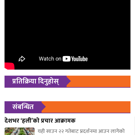
प्रतिक्रिया दिनुहोस्
संबन्धित
देशभर ‘हली’को प्रचार आक्रामक
यही साउन २२ गतेबाट प्रदर्शनमा आउन लागेको