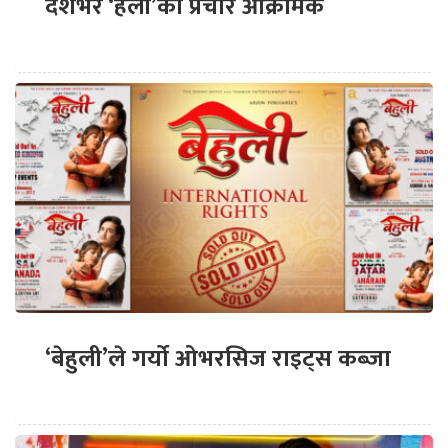
देशभर ‘हली’को प्रचार आक्रामक
‘बेहुली’ले गर्यो ओभरसिज राइट्स कब्जा