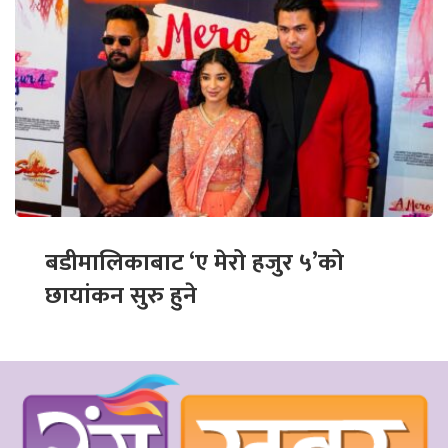
बडीमालिकाबाट ‘ए मेरो हजुर ५’को
छायांकन सुरु हुने