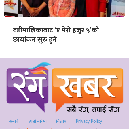
बडीमालिकाबाट ‘ए मेरो हजुर ५’को
छायांकन सुरु हुने
सम्पर्क
हाम्रो बारेमा
बिज्ञाप
Privacy Policy