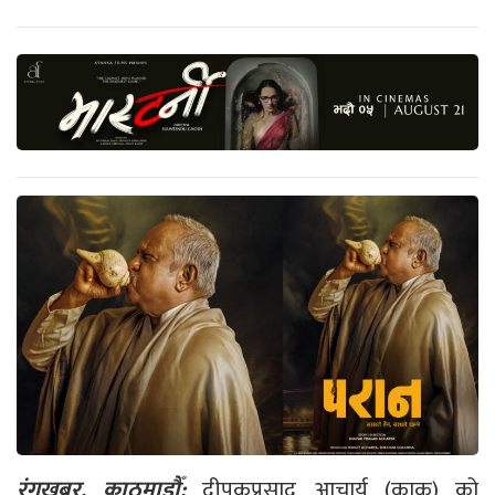
रंगखबर, काठमाडौँ:
दीपकप्रसाद आचार्य (काकु) को