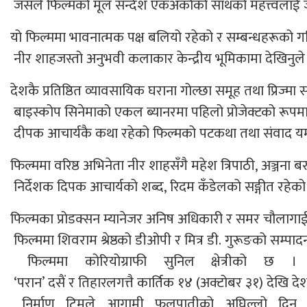
जसले फिल्मको मूल सन्देश एकअर्काको साथको महत्त्वलाई
यो फिल्ममा भावनात्मक पक्ष बलियो रहेको र सम्बन्धहरूको ग
नीर शाहजस्तो अनुभवी कलाकार केन्द्रीय भूमिकामा देखिनुले ‘
देशकै प्रतिष्ठित व्यावसायिक घराना गोल्छा समूह तथा प्रिज्म
बाइस्कोप सिनेमाको एकल ब्यानरमा पहिलो प्रोजेक्टको रूपमा 
दीपक आचार्यकै कथा रहेको फिल्मको पटकथा तथा संवाद यम थ
फिल्ममा वरिष्ठ अभिनेता नीर शाहसँगै महेश त्रिपाठी, अञ्जना
निर्देशक दिपक आचार्यको शब्द, रिदम कँडेलको सङ्गीत रहेको
फिल्मका प्रोडक्सन म्यानेजर अनिष अधिकारी र समर चौलागाई हु
फिल्ममा शिवराम श्रेष्ठको डीओपी र मित्र डी. गुरूङको सम्पा
फिल्ममा कोरियोग्राफी सुनिल क्षेत्रीको छ ।
‘परान’ दसैं र तिहारलगत्तै कार्तिक १४ (अक्टोबर ३१) देखि 
निर्माण टिमले आगामी फुलपातीको अघिल्लो दिन