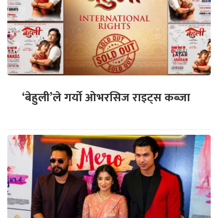
‘बेहुली’ले गर्यो ओभरसिज राइट्स कब्जा