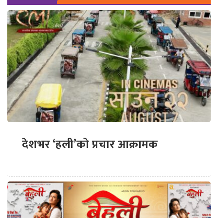
देशभर ‘हली’को प्रचार आक्रामक