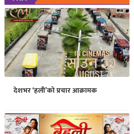
देशभर ‘हली’को प्रचार आक्रामक