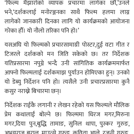
‘फिल्म मैझारोको व्यापक प्रचारमा लागेका छौँ,’उनले
भने,‘दर्शकलाई मनोरञ्जनका साथै फिल्म हलमा लाग्न
लागेको जानकारी दिनका लागि यो कार्यक्रमको आयोजना
गरेका हौँ। यो नौलो तरिका पनि हो।’
यसअघि यो फिल्मको प्रचारसामाग्री पोस्टर,दुई वटा गीत र
टिजरले दर्शकको मन जिति सकेको छ। तर निर्देशक
यतिप्रसारमा नपुग्ने भन्दै उनी सांगितिक कार्यक्रममार्फत
आफ्नो फिल्मलाई दर्शकमाझ पुर्याउन होमिएका हुन्। उनको
यो डेब्यु निर्देशन पनि हो। त्यसैले उनी प्रचारप्रसारमा कुनै
कसुर नराख्ने बिचारमा छन्।
निर्देशक राईकै लगानी र लेखन रहेको यस फिल्मले मौलिक
प्रेम कथालाई बोल्ने छ। फिल्ममा धिरज मगर,मिरुना
मगर,दिया पुन,बुद्धि तामाङ, सुनिल थापा, पुस्कर गुरुङ,
अभयराज बराल, माउत्से गुरुङ, कविता आले, रजनी गुरुङ,