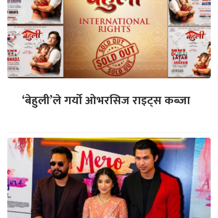
‘बेहुली’ले गर्यो ओभरसिज राइट्स कब्जा