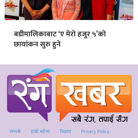
बडीमालिकाबाट ‘ए मेरो हजुर ५’को
छायांकन सुरु हुने
सम्पर्क
हाम्रो बारेमा
बिज्ञाप
Privacy Policy