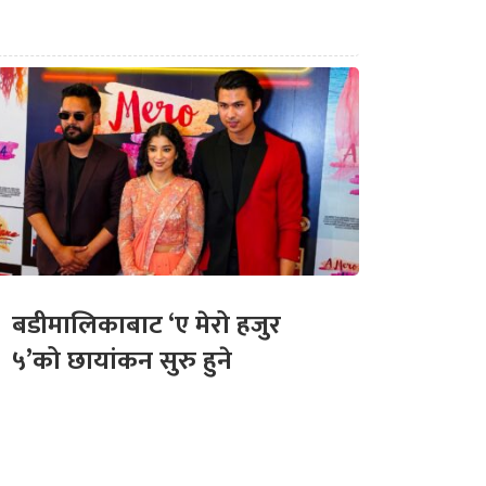
बडीमालिकाबाट ‘ए मेरो हजुर
५’को छायांकन सुरु हुने