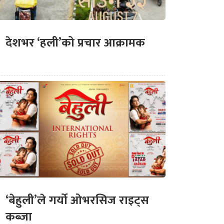
देशभर ‘हली’को प्रचार आक्रामक
‘बेहुली’ले गर्यो ओभरसिज राइट्स
कब्जा