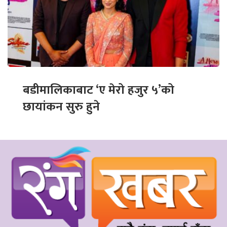
बडीमालिकाबाट ‘ए मेरो हजुर ५’को
छायांकन सुरु हुने