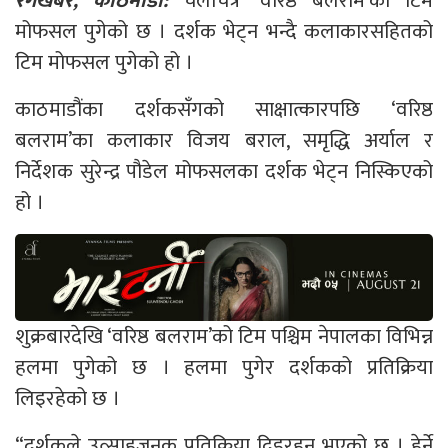
रंगखबर, काठमाडौँ:
चलचित्र ‘वरिष्ठ बलराम’को टिम
मोफसल पुगेको छ । दर्शक भेट्न भन्दै कलाकारसहितको
टिम मोफसल पुगेको हो ।
काठमाडौंका दर्शकसँगको साक्षात्कारपछि ‘वरिष्ठ
बलराम’का कलाकार विजय बराल, समृद्धि अर्याल र
निर्देशक सुरेन्द्र पौडेल मोफसलका दर्शक भेट्न निस्किएको
हो ।
शुक्रबारदेखि ‘वरिष्ठ बलराम’को टिम पश्चिम नेपालका विभिन्न
हलमा पुगेको छ । हलमा पुगेर दर्शकको प्रतिक्रिया
लिइरहेको छ ।
“दर्शकले उत्साहजनक प्रतिक्रिया दिइरहनु भएको छ । हेर्ने