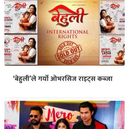
‘बेहुली’ले गर्यो ओभरसिज राइट्स कब्जा