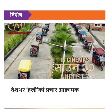
विशेष
देशभर ‘हली’को प्रचार आक्रामक