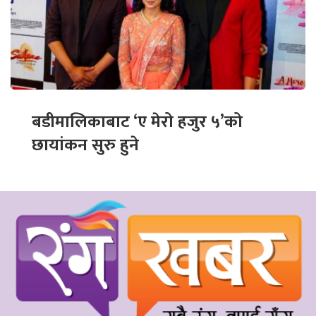
बडीमालिकाबाट ‘ए मेरो हजुर ५’को
छायांकन सुरु हुने