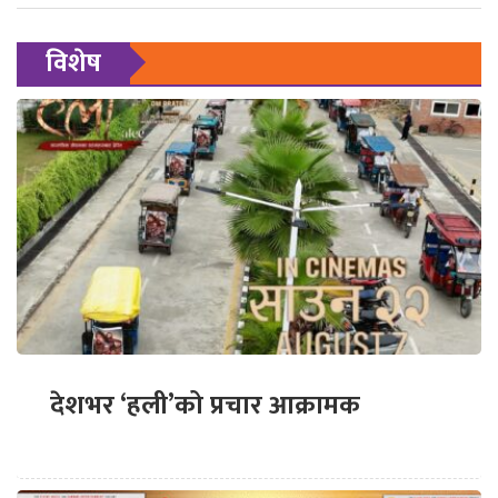
विशेष
देशभर ‘हली’को प्रचार आक्रामक