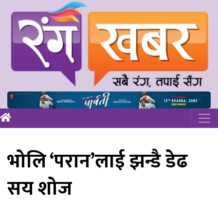
भोलि ‘परान’लाई झन्डै डेढ
सय शोज