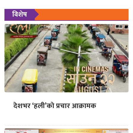
विशेष
देशभर ‘हली’को प्रचार आक्रामक