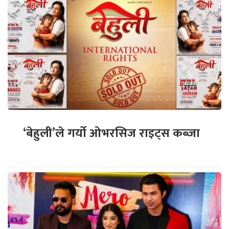
‘बेहुली’ले गर्यो ओभरसिज राइट्स कब्जा