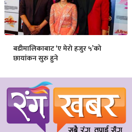
बडीमालिकाबाट ‘ए मेरो हजुर ५’को
छायांकन सुरु हुने