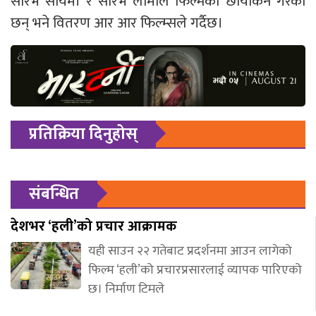
सौरभ सायमी र सौरभ लामाले फिल्मको छायांकन गरेका
छन् भने वितरण आर आर फिल्म्सले गर्दैछ।
प्रतिक्रिया दिनुहोस्
संबन्धित
देशभर ‘हली’को प्रचार आक्रामक
यही साउन २२ गतेबाट प्रदर्शनमा आउन लागेको
फिल्म ‘हली’को प्रचारप्रसारलाई व्यापक पारिएको
छ। निर्माण टिमले