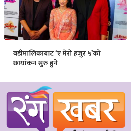
बडीमालिकाबाट ‘ए मेरो हजुर ५’को
छायांकन सुरु हुने