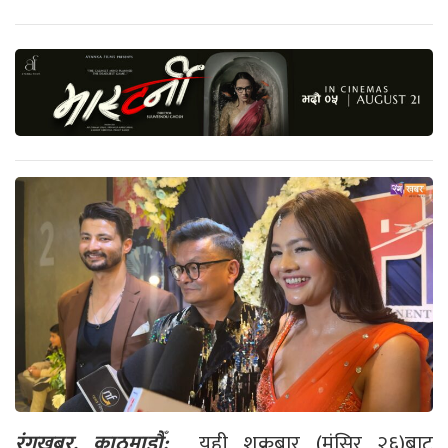
रंगखबर, काठमाडौँ:
यही शुक्रबार (मंसिर २६)बाट