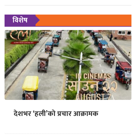
विशेष
देशभर ‘हली’को प्रचार आक्रामक