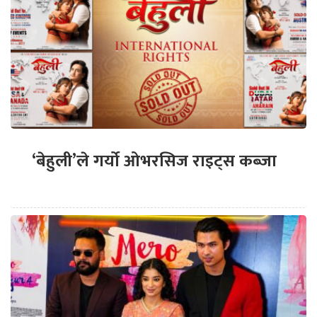
‘बेहुली’ले गर्यो ओभरसिज राइट्स कब्जा