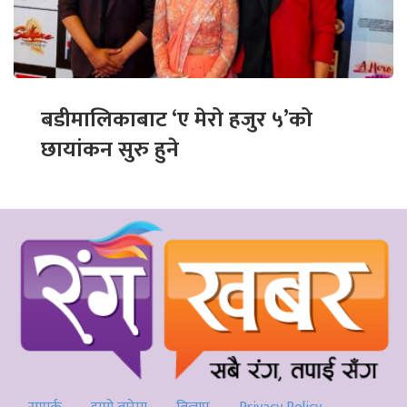
बडीमालिकाबाट ‘ए मेरो हजुर ५’को
छायांकन सुरु हुने