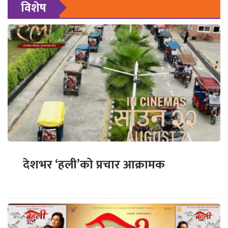
विशेष
देशभर ‘हली’को प्रचार आक्रामक