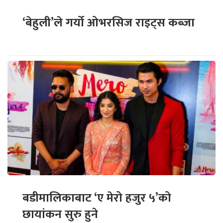
‘बेहुली’ले गर्यो ओभरसिज राइट्स कब्जा
बडीमालिकाबाट ‘ए मेरो हजुर ५’को
छायांकन सुरु हुने