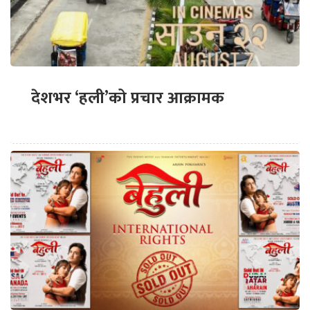
देशभर ‘हली’को प्रचार आक्रामक