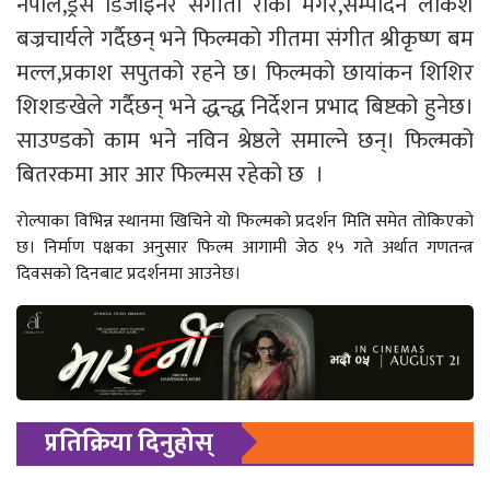
नेपाल,ड्रेस डिजाइनर संगीता रोका मगर,सम्पादन लोकश
बज्रचार्यले गर्दैछन् भने फिल्मको गीतमा संगीत श्रीकृष्ण बम
मल्ल,प्रकाश सपुतको रहने छ। फिल्मको छायांकन शिशिर
शिशङखेले गर्दैछन् भने द्धन्द्ध निर्देशन प्रभाद बिष्टको हुनेछ।
साउण्डको काम भने नविन श्रेष्ठले समाल्ने छन्। फिल्मको
बितरकमा आर आर फिल्मस रहेको छ ।
रोल्पाका विभिन्न स्थानमा खिचिने यो फिल्मको प्रदर्शन मिति समेत तोकिएको
छ। निर्माण पक्षका अनुसार फिल्म आगामी जेठ १५ गते अर्थात गणतन्त्र
दिवसको दिनबाट प्रदर्शनमा आउनेछ।
प्रतिक्रिया दिनुहोस्