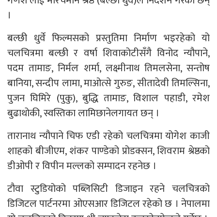
गणेश’लाई मरिचमान श्रेष्ठ (बल्छी धुर्वे)ले निर्देशन गरेका छन्
।
बल्छी धुर्वे फिल्मसको प्रस्तुतिमा निर्माण भइरहेको यो
चलचित्रमा बल्छी र वर्षा शिवाकोटीसँगै विनोद न्यौपाने,
पदम तामाङ, निर्मल शर्मा, लक्ष्मीनाथ तिमलसेना, सन्तोष
बानिया, सन्दीप लामा, माओत्से गुरुङ, सीतादेवी तिमल्सिना,
पुजन घिमिरे (पुकु), बुद्धि तामाङ, विशाल पहाडी, रमेश
बुढाथोकी, स्वस्तिका लामिछानेलगायत छन् ।
तारानाथ न्यौपाने चिफ एडी रहेको चलचित्रमा योगेश काजी
शाहको बीजीएम, शंकर पाण्डेको प्रोडक्सन, शिवराम श्रेष्ठको
डीओपी र विपीन मल्लको सम्पादन रहनेछ ।
टौवा स्टुडियोको पब्लिसिटी डिजाइन रहने चलचित्रको
डिजिटल पार्टनरमा ओएसआर डिजिटल रहेको छ । नेपालमा