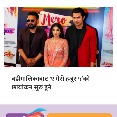
बडीमालिकाबाट ‘ए मेरो हजुर ५’को
छायांकन सुरु हुने