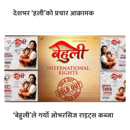
देशभर ‘हली’को प्रचार आक्रामक
‘बेहुली’ले गर्यो ओभरसिज राइट्स कब्जा