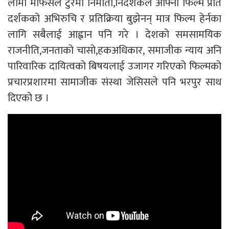
लामो मोफसल टुरमा निर्माता,निर्देशकले आफ्नो फिल्म प्रति
दर्शकको अभिरुचि र प्रतिक्रिया बुझेनन् मात्र फिल्म हेर्नका
लागि सबैलाई आह्वान पनि गरे । देशको समसामयिक
राजनीति,जनताको चासो,हकअधिकार, समाजीक न्याय अनि
पारिवारिक दायित्वको बिषयलाई उजागर गरिएको फिल्मको
प्रचारप्रशारमा सामाजीक संस्था जेसिसले पनि भरपुर साथ
दिएको छ ।