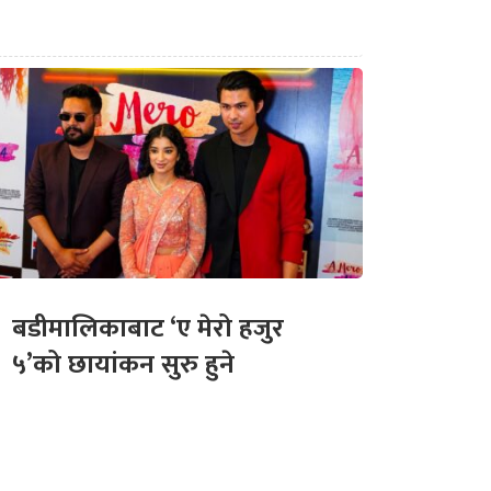
बडीमालिकाबाट ‘ए मेरो हजुर
५’को छायांकन सुरु हुने