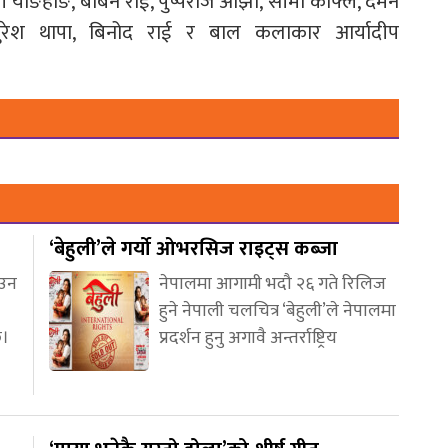
ली योङहाङ, बबिन राई, पुष्पराज ओझा, सीमा काफ्ले, दमन
य, सुरेश थापा, बिनोद राई र बाल कलाकार आर्यादीप
‘बेहुली’ले गर्यो ओभरसिज राइट्स कब्जा
आउन
नेपालमा आगामी भदौ २६ गते रिलिज
हुने नेपाली चलचित्र ‘बेहुली’ले नेपालमा
छ।
प्रदर्शन हुनु अगावै अन्तर्राष्ट्रिय