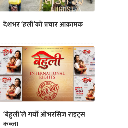
देशभर ‘हली’को प्रचार आक्रामक
‘बेहुली’ले गर्यो ओभरसिज राइट्स
कब्जा