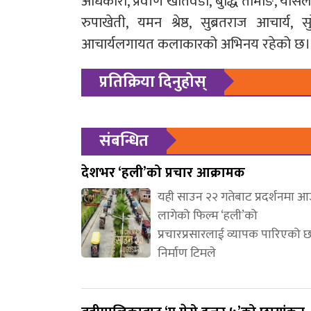
अधिकारी, प्रवीण खतिवडा, बुद्धि तामाङ, यासे
रुपाखेती, यमन श्रेष्ठ, सुब्रतराज आचार्
आचार्यलगायत कलाकारको अभिनय रहेको छ।
प्रतिक्रिया दिनुहोस्
संबन्धित
देशभर ‘हली’को प्रचार आक्रामक
यही साउन २२ गतेबाट प्रदर्शनमा 
लागेको फिल्म ‘हली’को
प्रचारप्रसारलाई व्यापक पारिएको 
निर्माण टिमले