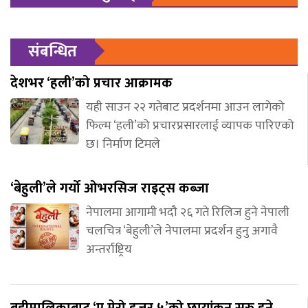
संबन्धित
देशभर ‘हली’को प्रचार आक्रामक
यही साउन २२ गतेबाट प्रदर्शनमा आउन लागेको
फिल्म ‘हली’को प्रचारप्रसारलाई व्यापक पारिएको
छ। निर्माण टिमले
‘बेहुली’ले गर्यो ओभरसिज राइट्स कब्जा
नेपालमा आगामी भदौ २६ गते रिलिज हुने नेपाली
चलचित्र ‘बेहुली’ले नेपालमा प्रदर्शन हुनु अगावै
अन्तर्राष्ट्रिय
बडीमालिकाबाट ‘ए मेरो हजुर ५’को छायांकन सुरु हुने