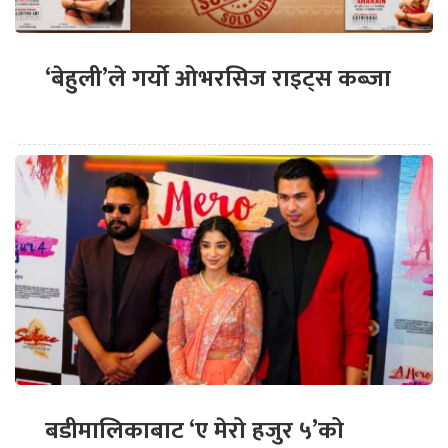
‘बेहुली’ले गर्यो ओभरसिज राइट्स कब्जा
बडीमालिकाबाट ‘ए मेरो हजुर ५’को