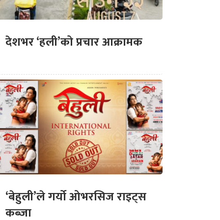
देशभर ‘हली’को प्रचार आक्रामक
‘बेहुली’ले गर्यो ओभरसिज राइट्स
कब्जा