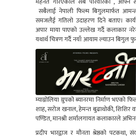
मेहनत गरिएकोले सबै परिवारको , आफ्नै 
सबैलाई नेपाली फिल्म बिगुलमार्फत आमन्त्रण ग
समजलैई गतिलो उदाहरण दिने बताए। कार्य
अपार माया पाएको उल्लेख गर्दै कलाकार नर
यथार्थ चित्रण गर्दै नयाँ आयाम ल्याउन बिगुल फ
म्याग्नोलिया ग्रुपको ब्यानरमा निर्माण भएको 
शाह, सरोज खनाल, हेमन्त बुढाथोकी, शिशिर वाङ्
पण्डित, मानश्री शर्मालगायत कलाकारले अभि
प्रदीप भारद्वाज र मौनता श्रेष्ठको पटकथ