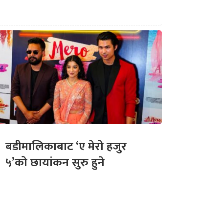
बडीमालिकाबाट ‘ए मेरो हजुर
५’को छायांकन सुरु हुने