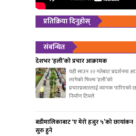
प्रतिक्रिया दिनुहोस्
संबन्धित
देशभर ‘हली’को प्रचार आक्रामक
यही साउन २२ गतेबाट प्रदर्शनमा 
लागेको फिल्म ‘हली’को
प्रचारप्रसारलाई व्यापक पारिएको 
निर्माण टिमले
बडीमालिकाबाट ‘ए मेरो हजुर ५’को छायांकन
सुरु हुने