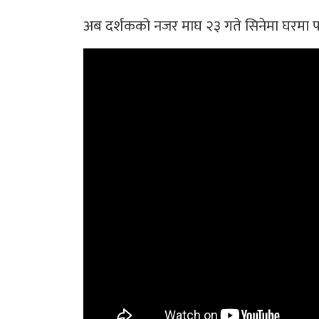
अब दर्शकको नजर माघ २३ गते सिनेमा घरमा पर्दा 