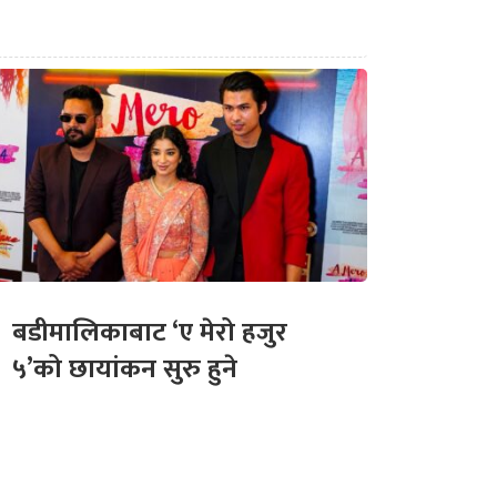
बडीमालिकाबाट ‘ए मेरो हजुर
५’को छायांकन सुरु हुने