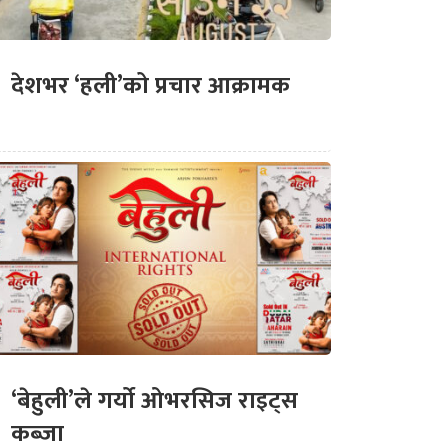
देशभर ‘हली’को प्रचार आक्रामक
‘बेहुली’ले गर्यो ओभरसिज राइट्स
कब्जा