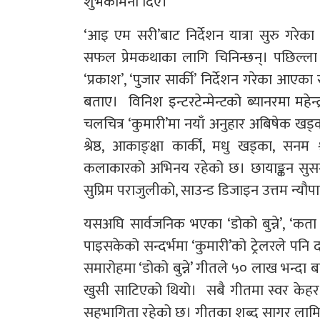
शुभकामना दिए।
‘आइ एम सरी’बाट निर्देशन यात्रा सुरु गरेका 
सफल प्रेमकथाका लागि चिनिन्छन्। पछिल्ला वर
‘प्रकाश’, ‘पुजार सार्की’ निर्देशन गरेका आएक
बताए। विनिश इन्टरटेन्मेन्टको ब्यानरमा महेन्
चलचित्र ‘कुमारी’मा नयाँ अनुहार अबिषेक खड
श्रेष्ठ, आकाङ्क्षा कार्की, मधु खड्का, सन
कलाकारको अभिनय रहेको छ। छायाङ्कन सुसन 
सुप्रिम पराजुलीको, साउन्ड डिजाइन उत्तम न्यौप
यसअघि सार्वजनिक भएका ‘डोको बुन्ने’, ‘कता 
पाइसकेको सन्दर्भमा ‘कुमारी’को ट्रेलरले पनि
समारोहमा ‘डोको बुन्ने’ गीतले ५० लाख भन्दा ब
खुसी साटिएको थियो। सबै गीतमा स्वर केहर 
सहभागिता रहेको छ। गीतका शब्द सागर लामि