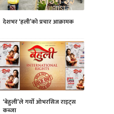
देशभर ‘हली’को प्रचार आक्रामक
‘बेहुली’ले गर्यो ओभरसिज राइट्स
कब्जा