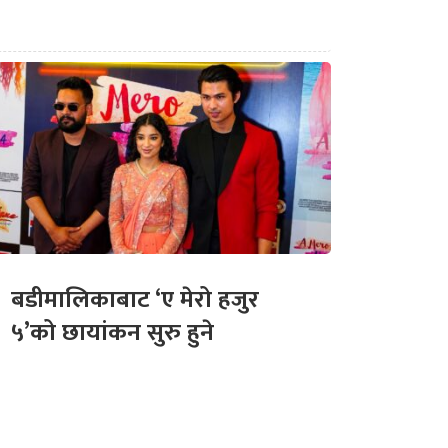
बडीमालिकाबाट ‘ए मेरो हजुर
५’को छायांकन सुरु हुने