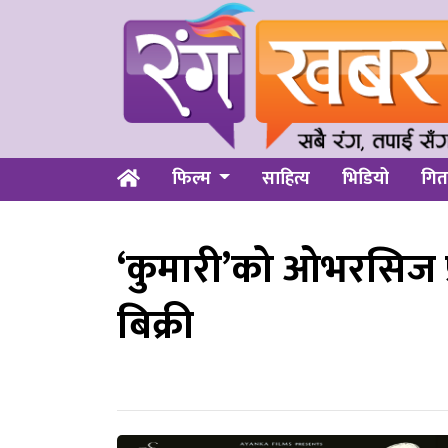
फिल्म
साहित्य
भिडियो
गित
‘कुमारी’को ओभरसिज प
बिक्री