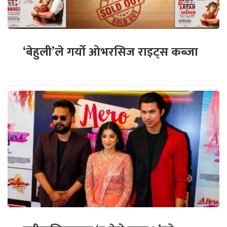
‘बेहुली’ले गर्यो ओभरसिज राइट्स कब्जा