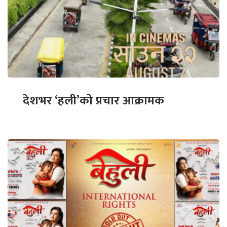
देशभर ‘हली’को प्रचार आक्रामक