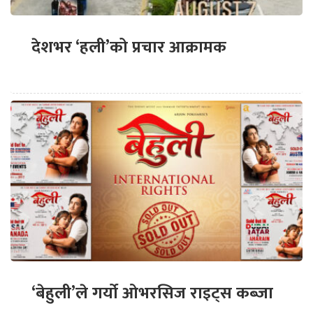
देशभर ‘हली’को प्रचार आक्रामक
‘बेहुली’ले गर्यो ओभरसिज राइट्स कब्जा