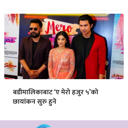
बडीमालिकाबाट ‘ए मेरो हजुर ५’को
छायांकन सुरु हुने