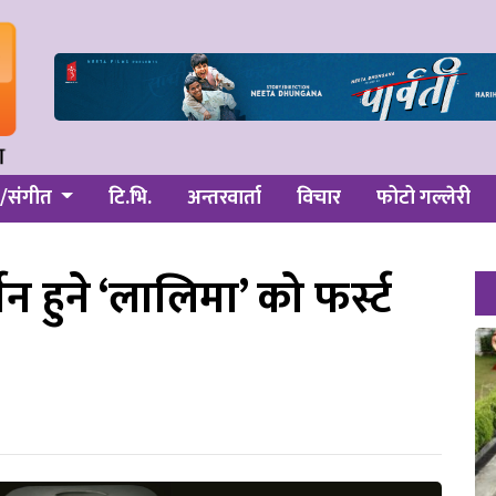
/संगीत
टि.भि.
अन्तरवार्ता
विचार
फोटो गल्लेरी
न हुने ‘लालिमा’ को फर्स्ट