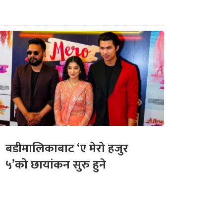
बडीमालिकाबाट ‘ए मेरो हजुर
५’को छायांकन सुरु हुने