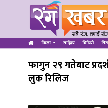
फिल्म
साहित्य
भिडियो
गित
फागुन २९ गतेबाट प्रदर्श
लुक रिलिज