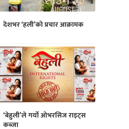
देशभर ‘हली’को प्रचार आक्रामक
‘बेहुली’ले गर्यो ओभरसिज राइट्स
कब्जा