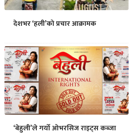
देशभर ‘हली’को प्रचार आक्रामक
‘बेहुली’ले गर्यो ओभरसिज राइट्स कब्जा