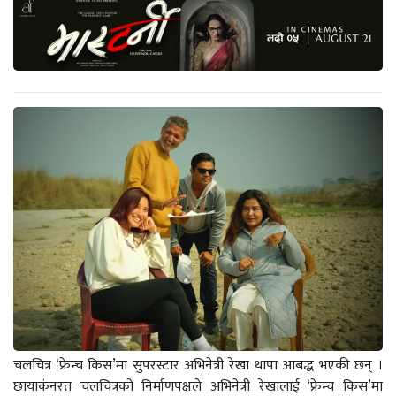
चलचित्र ‘फ्रेन्च किस’मा सुपरस्टार अभिनेत्री रेखा थापा आबद्ध भएकी छन् ।
छायाकंनरत चलचित्रको निर्माणपक्षले अभिनेत्री रेखालाई ‘फ्रेन्च किस’मा