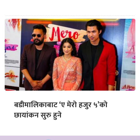
बडीमालिकाबाट ‘ए मेरो हजुर ५’को
छायांकन सुरु हुने