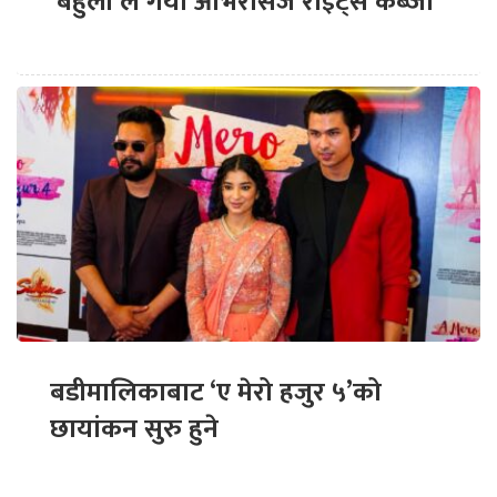
‘बेहुली’ले गर्यो ओभरसिज राइट्स कब्जा
बडीमालिकाबाट ‘ए मेरो हजुर ५’को
छायांकन सुरु हुने