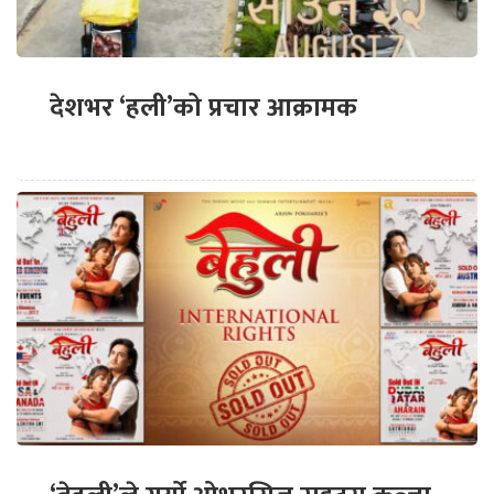
देशभर ‘हली’को प्रचार आक्रामक