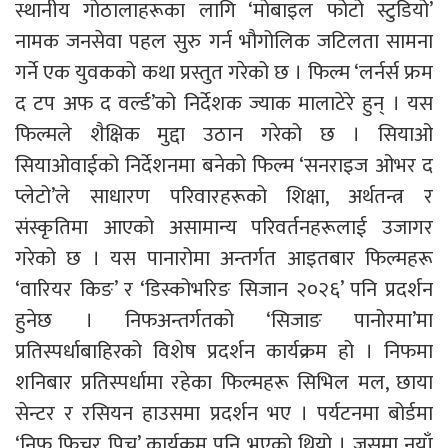
स्थानीय गोठालाहरूका लागि ‘मोबाइल फोटो स्टुडियो’
नामक जनसेवा पहल सुरु गर्न भौगोलिक जटिलता सामना
गर्ने एक युवकको कथा प्रस्तुत गरेको छ । फिल्म ‘लर्नर्स फ्रम
द टप अफ द वर्ल्ड’को निर्देशक ज्याक मालाटेरे हुन् । यस
फिल्मले शैक्षिक मुद्दा उठान गरेको छ । सियाओ
सियाओवाईको निर्देशनमा बनेको फिल्म ‘सनराइज ओभर द
प्लेटो’ले साधारण परिवारहरूको शिक्षा, अर्थतन्त्र र
संस्कृतिमा आएको असामान्य परिवर्तनहरूलाई उजागर
गरेको छ । यस पानारोमा अन्तर्गत आइतबार फिल्महरू
‘वारियर किङ’ र ‘डिस्कोभरिङ सिजान २०२६’ पनि प्रदर्शन
हुनेछ । निफअन्तर्गतको ‘सिजाङ पानोरमा’मा
प्रतिस्पर्धाबाहिरको विशेष प्रदर्शन कार्यक्रम हो । निफमा
शनिबार प्रतिस्पर्धामा रहेका फिल्महरू सिभिल मल, छाया
सेन्टर र रसियन हाउसमा प्रदर्शन भए । पर्यटनमा बोर्डमा
‘निफ फिचर पिच’ कार्यक्रम पनि भएको थियो । जसमा नयाँ