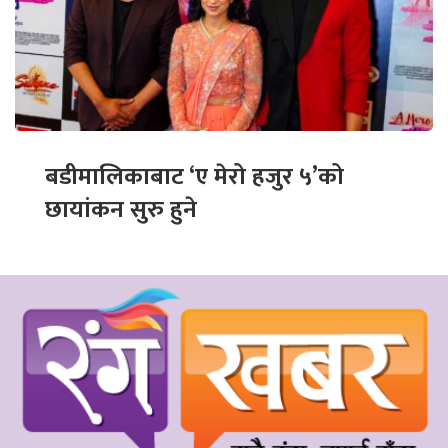
बडीमालिकाबाट ‘ए मेरो हजुर ५’को
छायांकन सुरु हुने