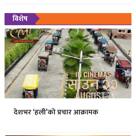
विशेष
देशभर ‘हली’को प्रचार आक्रामक